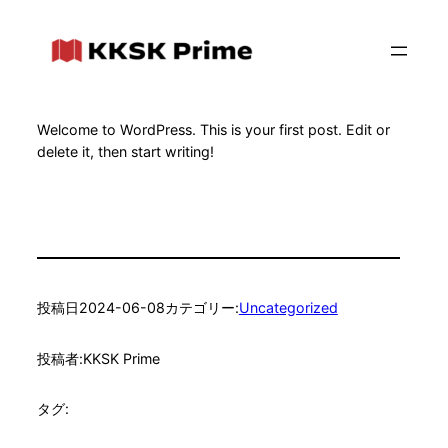
内
容
を
ス
キ
ッ
Welcome to WordPress. This is your first post. Edit or
プ
delete it, then start writing!
投稿日
2024-06-08
カテゴリー:
Uncategorized
投稿者:
KKSK Prime
タグ: